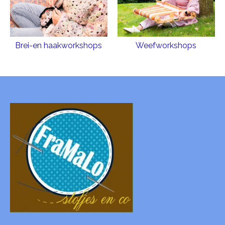
Brei-en haakworkshops
Weefworkshops