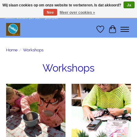
Wij slaan cookies op om onze website te verbeteren. Is dat akkoord?
Ja
Nee
Meer over cookies »
Wij leveren me-time! Levering in België: €1 - Levering in Nederland: €3 -
Stoffen worden per 10cm geprijsd!
Verlanglijst
Winkelwa
Home
/
Workshops
Workshops