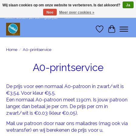
Wij slaan cookies op om onze website te verbeteren. Is dat akkoord?
Ja
Nee
Meer over cookies »
Wij leveren me-time! Levering in België: €1 - Levering in Nederland: €3 -
Stoffen worden per 10cm geprijsd!
Verlanglijst
Winkelwa
Home
/
A0-printservice
A0-printservice
De prijs voor een normaal A0-patroon in zwart/wit is
€3,54. Voor kleur €5.5.
Een normaal A0-patroon meet 119cm. Is jouw patroon
langer, dan betaal je per cm. De prijs per cm in
zwart/wit is €0.03 (kleur €0.05).
Mail uw patroon door naar ons mailadres (mag ook via
wetransfer) en wij berekenen de prijs voor u.