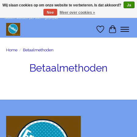
Wij slaan cookies op om onze website te verbeteren. Is dat akkoord?
Ja
Nee
Meer over cookies »
Wij leveren me-time! Levering in België: €1 - Levering in Nederland: €3 -
Stoffen worden per 10cm geprijsd!
Verlanglijst
Winkelwa
Home
/
Betaalmethoden
Betaalmethoden