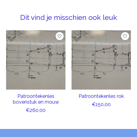
Dit vind je misschien ook leuk
Items van productcarrousel
Patroontekenles
Patroontekenles rok
bovenstuk en mouw
€150,00
€260,00