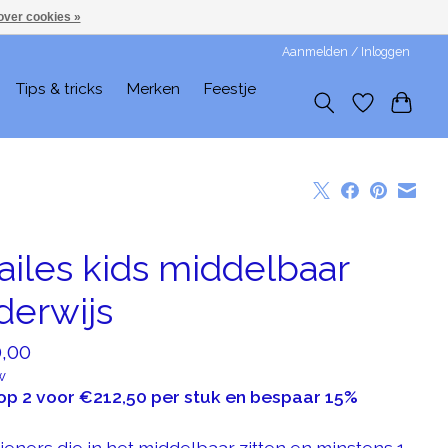
over cookies »
Aanmelden / Inloggen
Tips & tricks
Merken
Feestje
ailes kids middelbaar
derwijs
,00
w
op 2 voor €212,50 per stuk en bespaar 15%
ieners die in het middelbaar zitten en minstens 1