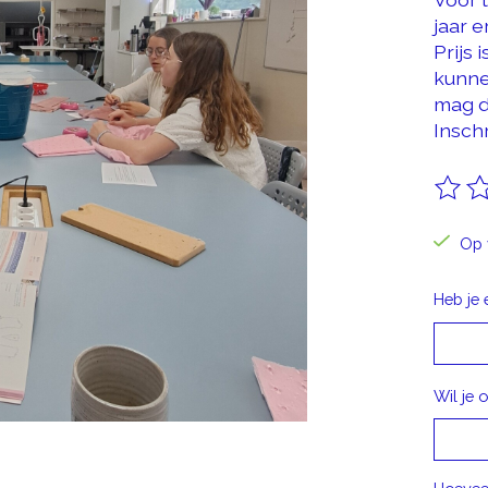
jaar 
Prijs
kunne
mag d
Inschr
De be
Op 
Heb je 
Wil je 