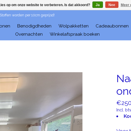
kies op om onze website te verbeteren. Is dat akkoord?
Ja
Nee
Meer 
 Stoffen worden per 10cm geprijsd!
ronen
Benodigdheden
Wolpakketten
Cadeaubonnen
Overnachten
Winkelafspraak boeken
Na
on
€250
Incl. bt
Ko
Voor t