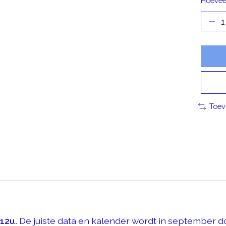
Hoevee
Toev
-12u
.
De juiste data en kalender wordt in september doo