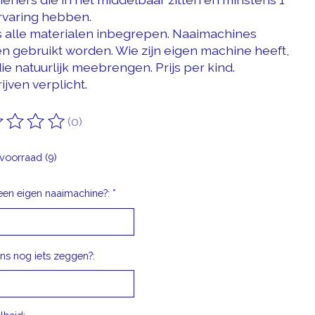
ervaring hebben.
 is alle materialen inbegrepen. Naaimachines
n gebruikt worden. Wie zijn eigen machine heeft,
ie natuurlijk meebrengen. Prijs per kind.
ijven verplicht.
(0)
oordeling van dit product is
0
van de 5
voorraad (9)
een eigen naaimachine?:
*
ons nog iets zeggen?: