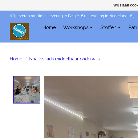
Wij slaan coo
Wij leveren me-time! Levering in België: €1 - Levering in Nederland: €3 -
Home
Workshops
Stoffen
Pat
Home
/
Naailes kids middelbaar onderwijs
Product image slideshow Items