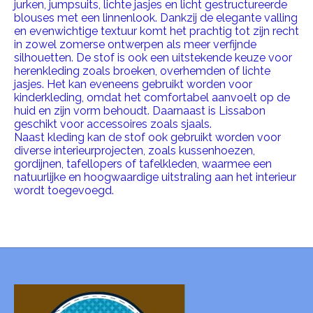
jurken, jumpsuits, lichte jasjes en licht gestructureerde
blouses met een linnenlook. Dankzij de elegante valling
en evenwichtige textuur komt het prachtig tot zijn recht
in zowel zomerse ontwerpen als meer verfijnde
silhouetten. De stof is ook een uitstekende keuze voor
herenkleding zoals broeken, overhemden of lichte
jasjes. Het kan eveneens gebruikt worden voor
kinderkleding, omdat het comfortabel aanvoelt op de
huid en zijn vorm behoudt. Daarnaast is Lissabon
geschikt voor accessoires zoals sjaals.
Naast kleding kan de stof ook gebruikt worden voor
diverse interieurprojecten, zoals kussenhoezen,
gordijnen, tafellopers of tafelkleden, waarmee een
natuurlijke en hoogwaardige uitstraling aan het interieur
wordt toegevoegd.