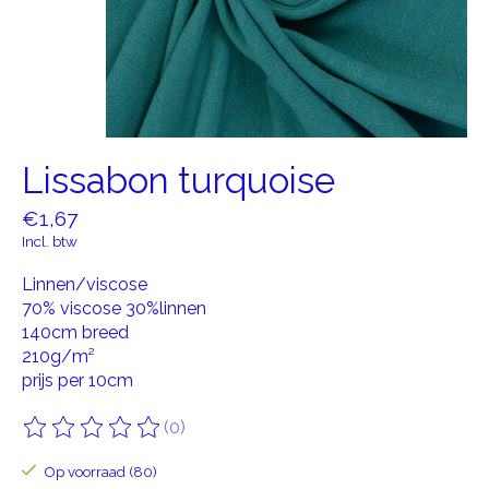
Lissabon turquoise
€1,67
Incl. btw
Linnen/viscose
70% viscose 30%linnen
140cm breed
210g/m²
prijs per 10cm
(0)
De beoordeling van dit product is
0
van de 5
Op voorraad (80)