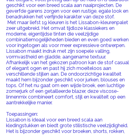
geschikt voor een breed scala aan naaiprojecten. De
geverfde garens zorgen voor een rustige, egale look en
benadrukken het verfijnde karakter van deze stof.
Met maar liefst 19 kleuren is het Lissabon-kleurenpalet
zeer uitgebreid. Het omvat tijdloze klassiekers en
moderne, eigentijdse tinten die veelzijdige
combinatiemogelijkheden bieden en even goed werken
voor ingetogen als voor meer expressieve ontwerpen.
Lissabon maakt indruk met zijn soepele valling,
vormvastheid en gladde, aangename textuur.
Afhankelijk van het gekozen patroon kan de stof casual
of elegant ogen en past hij zich moeiteloos aan
verschillende stijlen aan. De ondoorzichtige kwaliteit
maakt hem bijzonder geschikt voor jurken, blouses en
tops. Of het nu gaat om een ​​wijde broek, een luchtige
zomerjurk of een getailleerde blazer, deze viscose-
linnenmix combineert comfort, stijl en kwaliteit op een
aantrekkelijke manier.
Toepassingen:
Lissabon is ideaal voor een breed scala aan
kledingstukken en biedt grote stilistische veelzijdigheid.
Het is bijzonder geschikt voor broeken, shorts, rokken,