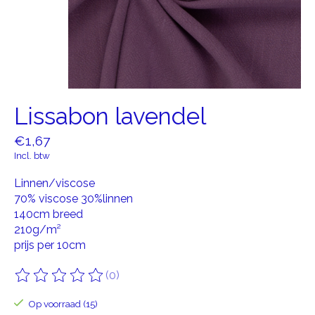
Lissabon lavendel
€1,67
Incl. btw
Linnen/viscose
70% viscose 30%linnen
140cm breed
210g/m²
prijs per 10cm
(0)
De beoordeling van dit product is
0
van de 5
Op voorraad (15)