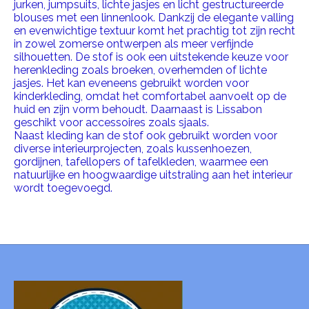
jurken, jumpsuits, lichte jasjes en licht gestructureerde
blouses met een linnenlook. Dankzij de elegante valling
en evenwichtige textuur komt het prachtig tot zijn recht
in zowel zomerse ontwerpen als meer verfijnde
silhouetten. De stof is ook een uitstekende keuze voor
herenkleding zoals broeken, overhemden of lichte
jasjes. Het kan eveneens gebruikt worden voor
kinderkleding, omdat het comfortabel aanvoelt op de
huid en zijn vorm behoudt. Daarnaast is Lissabon
geschikt voor accessoires zoals sjaals.
Naast kleding kan de stof ook gebruikt worden voor
diverse interieurprojecten, zoals kussenhoezen,
gordijnen, tafellopers of tafelkleden, waarmee een
natuurlijke en hoogwaardige uitstraling aan het interieur
wordt toegevoegd.