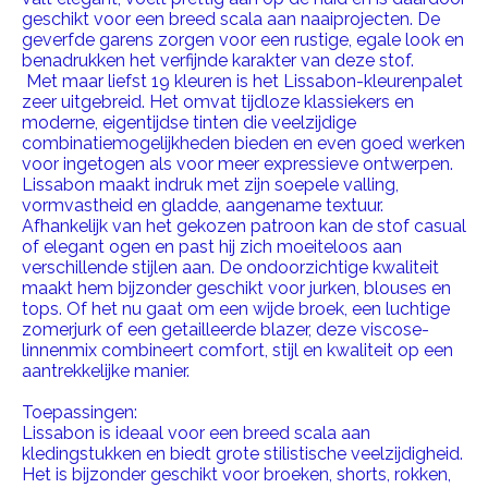
geschikt voor een breed scala aan naaiprojecten. De
geverfde garens zorgen voor een rustige, egale look en
benadrukken het verfijnde karakter van deze stof.
Met maar liefst 19 kleuren is het Lissabon-kleurenpalet
zeer uitgebreid. Het omvat tijdloze klassiekers en
moderne, eigentijdse tinten die veelzijdige
combinatiemogelijkheden bieden en even goed werken
voor ingetogen als voor meer expressieve ontwerpen.
Lissabon maakt indruk met zijn soepele valling,
vormvastheid en gladde, aangename textuur.
Afhankelijk van het gekozen patroon kan de stof casual
of elegant ogen en past hij zich moeiteloos aan
verschillende stijlen aan. De ondoorzichtige kwaliteit
maakt hem bijzonder geschikt voor jurken, blouses en
tops. Of het nu gaat om een ​​wijde broek, een luchtige
zomerjurk of een getailleerde blazer, deze viscose-
linnenmix combineert comfort, stijl en kwaliteit op een
aantrekkelijke manier.
Toepassingen:
Lissabon is ideaal voor een breed scala aan
kledingstukken en biedt grote stilistische veelzijdigheid.
Het is bijzonder geschikt voor broeken, shorts, rokken,