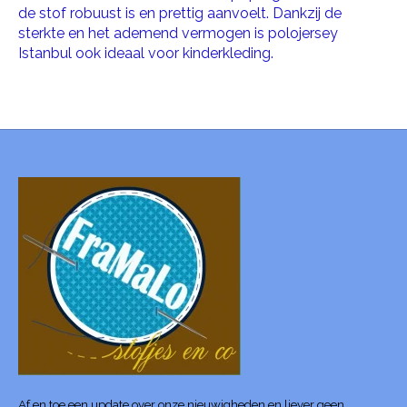
de stof robuust is en prettig aanvoelt. Dankzij de
sterkte en het ademend vermogen is polojersey
Istanbul ook ideaal voor kinderkleding.
Af en toe een update over onze nieuwigheden en liever geen