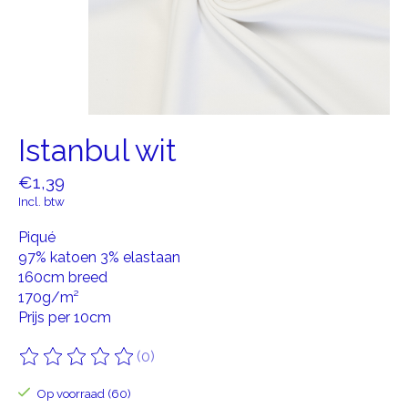
Istanbul wit
€1,39
Incl. btw
Piqué
97% katoen 3% elastaan
160cm breed
170g/m²
Prijs per 10cm
(0)
De beoordeling van dit product is
0
van de 5
Op voorraad (60)