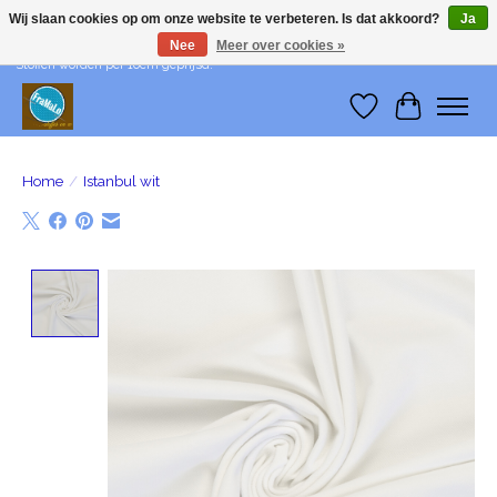
Wij slaan cookies op om onze website te verbeteren. Is dat akkoord?
Ja
Nee
Meer over cookies »
Wij leveren me-time! Levering in België: €1 - Levering in Nederland: €3 -
Stoffen worden per 10cm geprijsd!
Verlanglijst
Winkelwa
Home
/
Istanbul wit
Product image slideshow Items