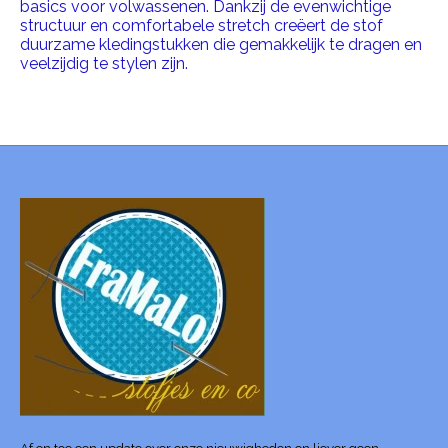
basics voor volwassenen. Dankzij de evenwichtige
structuur en comfortabele stretch creëert de stof
duurzame kledingstukken die gemakkelijk te dragen en
veelzijdig te stylen zijn.