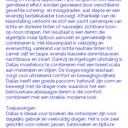
gemêleerd effect worden gecreëerd door verschillend
geverfde schering- en inslagdraden, wat diepte en een
levendig textielkarakter toevoegt. Afhankelijk van de
kleurstelling vertoont de stof een zacht samenspel van
lichte en donkere tinten of nauwelijks zichtbare toon-
op-toon strepen. Het resultaat is een denim die
eigentijds maar tijdloos aanvoelt en gemakkelijk te
combineren is. Het kleurenpalet is veelzijdig en
evenwichtig, variërend van lichte neutrale tinten tot
camel, olijf en taupe, evenals klassieke denimblauwen,
nachtblauw en zwart. Dankzij de ingetogen uitstraling is
Dallas moeiteloos te combineren met een breed scala
aan materialen en stijlen. De toegevoegde elastaan ​​
zorgt voor uitstekend comfort en bewegingsvrijheid.
Dallas heeft een goede pasvorm, behoudt zijn vorm en
beweegt met de drager mee, waardoor het een
betrouwbare alledaagse denim is die comfort
combineert met een strakke, moderne look.
Toepassingen:
Dallas is ideaal voor broeken die ontworpen zijn voor
dagelijks gebruik en veelvuldig dragen. Het is ook zeer
geschikt voor rokken, jassen, tuinbroeken en tijdloze