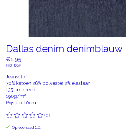
Dallas denim denimblauw
€1,95
Incl. btw
Jeansstof
70% katoen 28% polyester 2% elastaan
135 cm breed
190g/m²
Prijs per 10cm
(0)
De beoordeling van dit product is
0
van de 5
Op voorraad (10)