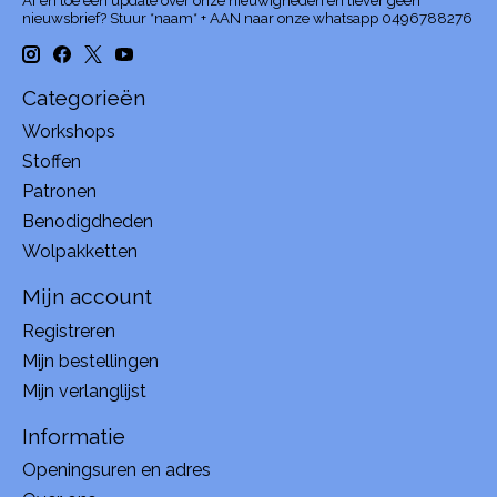
Af en toe een update over onze nieuwigheden en liever geen
nieuwsbrief? Stuur *naam* + AAN naar onze whatsapp 0496788276
Categorieën
Workshops
Stoffen
Patronen
Benodigdheden
Wolpakketten
Mijn account
Registreren
Mijn bestellingen
Mijn verlanglijst
Informatie
Openingsuren en adres