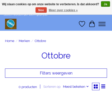
Wij slaan cookies op om onze website te verbeteren. Is dat akkoord?
Ja
Nee
Meer over cookies »
Wij leveren me-time! Levering in België: €1 - Levering in Nederland: €3 -
Stoffen worden per 10cm geprijsd!
Verlanglijst
Winkelwa
Home
/
Merken
/
Ottobre
Ottobre
Filters weergeven
Sorteren op
Meest bekeken
0 producten