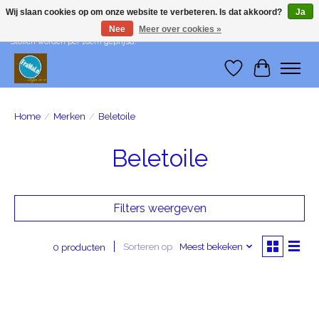
Wij slaan cookies op om onze website te verbeteren. Is dat akkoord?
Ja
Nee
Meer over cookies »
Wij leveren me-time! Levering in België: €1 - Levering in Nederland: €3 -
Stoffen worden per 10cm geprijsd!
Verlanglijst
Winkelwa
Home
/
Merken
/
Beletoile
Beletoile
Filters weergeven
Sorteren op
Meest bekeken
0 producten