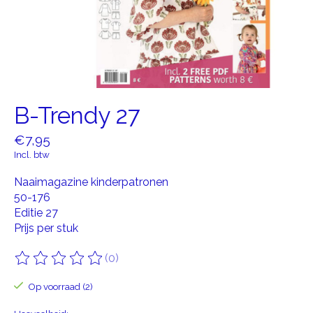
B-Trendy 27
€7,95
Incl. btw
Naaimagazine kinderpatronen
50-176
Editie 27
Prijs per stuk
(0)
De beoordeling van dit product is
0
van de 5
Op voorraad (2)