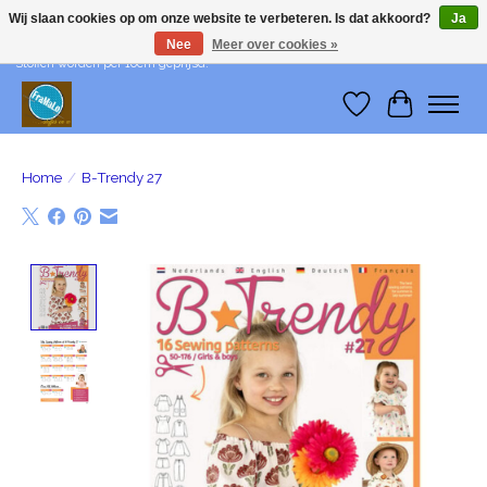
Wij slaan cookies op om onze website te verbeteren. Is dat akkoord?
Ja
Nee
Meer over cookies »
Wij leveren me-time! Levering in België: €1 - Levering in Nederland: €3 -
Stoffen worden per 10cm geprijsd!
Verlanglijst
Winkelwa
Home
/
B-Trendy 27
Product image slideshow Items