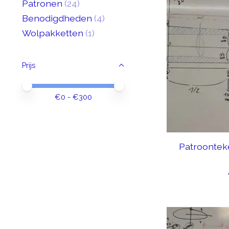
Patronen
(24)
Benodigdheden
(4)
Wolpakketten
(1)
Prijs
Minimale prijswaarde
Price maximum value
€
0
- €
300
Patroontek