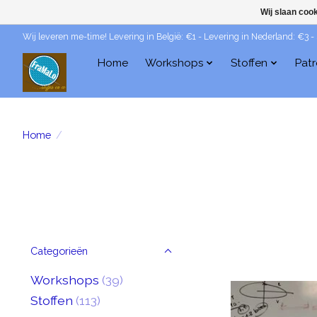
Wij slaan coo
Wij leveren me-time! Levering in België: €1 - Levering in Nederland: €3 -
Home
Workshops
Stoffen
Pat
Home
/
Categorieën
Workshops
(39)
Stoffen
(113)