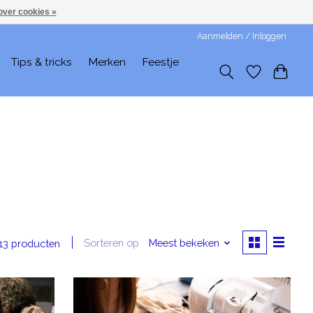
over cookies »
Aanmelden / Inloggen
Tips & tricks
Merken
Feestje
Sorteren op
Meest bekeken
13 producten