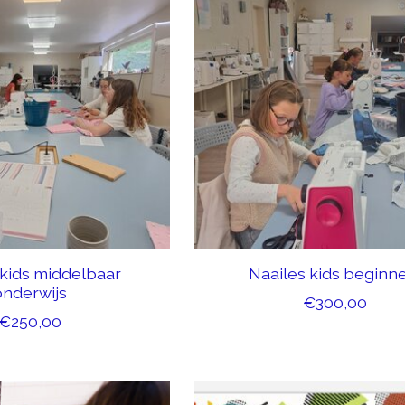
 kids middelbaar
Naailes kids beginn
onderwijs
€300,00
€250,00