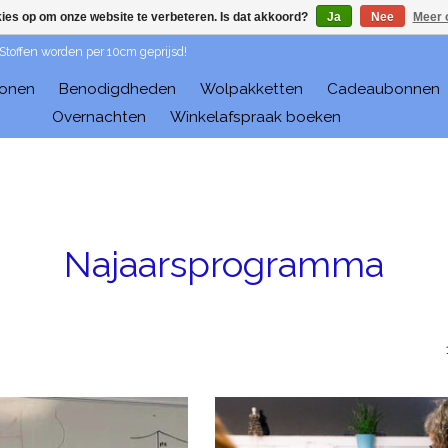
kies op om onze website te verbeteren. Is dat akkoord?
Ja
Nee
Meer 
 Stoffen worden per 10cm geprijsd!
ronen
Benodigdheden
Wolpakketten
Cadeaubonnen
Overnachten
Winkelafspraak boeken
Najaarsprogramma