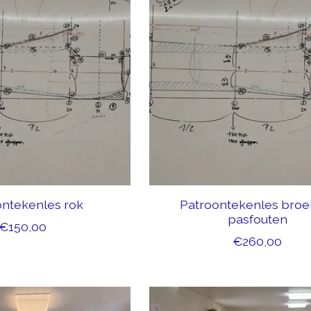
ontekenles rok
Patroontekenles broe
pasfouten
€150,00
€260,00