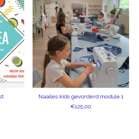
st
Naailes kids gevorderd module 1
€125,00